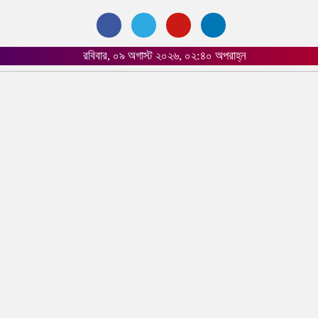
রবিবার, ০৯ অগাস্ট ২০২৬, ০২:৪০ অপরাহ্ন