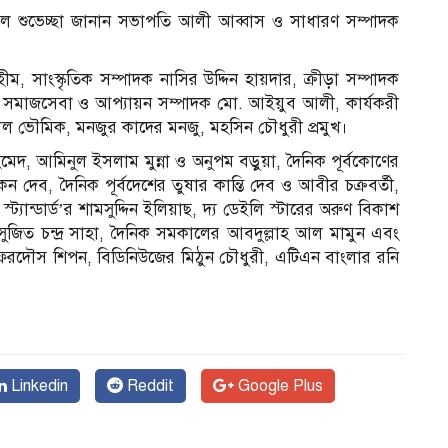
 ফুলেল শুভেচ্ছা জানান সভাপতি আলী আব্বাস ও সাধারণ সম্পাদক
হীম, সাংস্কৃতিক সম্পাদক নাসির উদ্দিন হায়দার, ক্রীড়া সম্পাদক
ৌধুরী, সমাজসেবা ও আপ্যায়ন সম্পাদক মো. আইয়ুব আলী, কার্যকরী
লাল ভৌমিক, মনজুর কাদের মনজু, মহসিন চৌধুরী প্রমুখ।
, আমিনুল ইসলাম মুন্না ও অনুপম বড়ুয়া, দৈনিক পূর্বকোণের
 দেব, দৈনিক পূর্বদেশের তুষার কান্তি দেব ও আবীর চক্রবর্তী,
ট্যান্ডার্ড’র শামসুদ্দিন ইলিয়াছ, দ্য ডেইলি স্টারের অরুণ বিকাশ
 সুজিত চন্দ্র সাহা, দৈনিক সমকালের আবদুল্লাহ আল মামুন এবং
েরদৌস শিপন, বিডিনিউজের মিঠুন চৌধুরী, এটিএন বাংলার রনি
Linkedin
Reddit
Google Plus