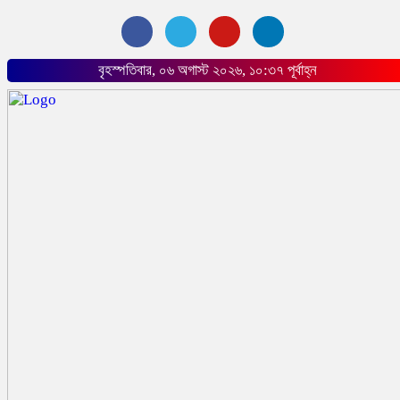
বৃহস্পতিবার, ০৬ অগাস্ট ২০২৬, ১০:৩৭ পূর্বাহ্ন