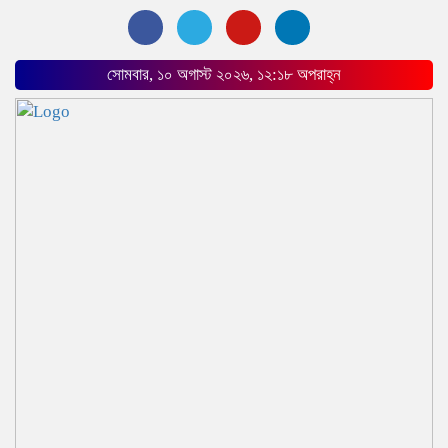
সোমবার, ১০ অগাস্ট ২০২৬, ১২:১৮ অপরাহ্ন