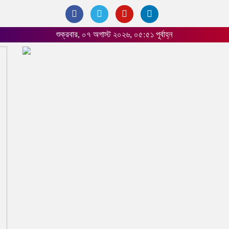
শুক্রবার, ০৭ অগাস্ট ২০২৬, ০৫:৫১ পূর্বাহ্ন