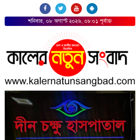
শনিবার, ০৮ অগাস্ট ২০২৬, ০৮:০১ পূর্বাহ্ন