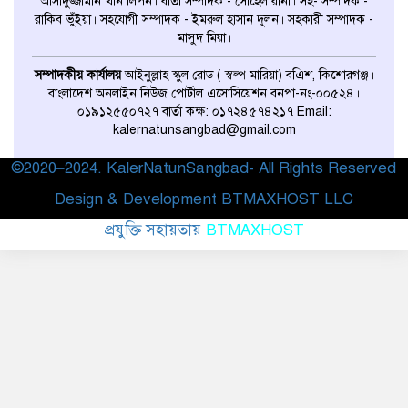
আসাদুজ্জামান খান লিপন। বার্তা সম্পাদক - সোহেল রানা। সহ- সম্পাদক -
আর্জেন্টিনা
রাকিব ভুঁইয়া। সহযোগী সম্পাদক - ইমরুল হাসান দুলন। সহকারী সম্পাদক -
মাসুদ মিয়া।
বাছাইপর্বের ম্যাচে ১-১ গোলে ড্র
সম্পাদকীয় কার্যালয়
আইনুল্লাহ স্কুল রোড ( স্বল্প মারিয়া) বএিশ, কিশোরগঞ্জ।
করেছে ব্রাজিল ও ভেনেজুয়েলা
বাংলাদেশ অনলাইন নিউজ পোর্টাল এসোসিয়েশন বনপা-নং-০০৫২৪।
০১৯১২৫৫০৭২৭ বার্তা কক্ষ: ০১৭২৪৫৭৪২১৭ Email:
kalernatunsangbad@gmail.com
কপ-২৯ জলবায়ু সম্মেলন শেষে দেশে
©2020–2024. KalerNatunSangbad- All Rights Reserved
ফিরেছেন অন্তর্বর্তী সরকারের প্রধান
উপদেষ্টা
Design & Development BTMAXHOST LLC
প্রযুক্তি সহায়তায়
BTMAXHOST
বিয়ে নিয়ে মুখ খুললেন তৌহিদ
আফ্রিদি
উন্মোচন করা হলো বিপিএলের মাসকট
ডানা ৩৬