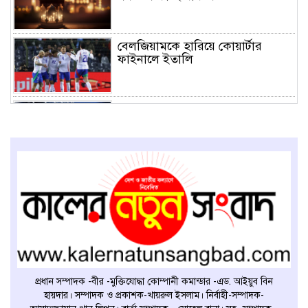
বেলজিয়ামকে হারিয়ে কোয়ার্টার
ফাইনালে ইতালি
শুক্রবারের ম্যাচের পর কনমেবল
অঞ্চলের পূর্ণাঙ্গ পয়েন্ট টেবিল
সুস্বাস্থ্যের জন্য সেরা ১২টি হেলথ টিপস
শুক্রবারের আমল
প্রধান সম্পাদক -বীর -মুক্তিযোদ্ধা কোম্পানী কমান্ডার -এড. আইয়ুব বিন
হায়দার। সম্পাদক ও প্রকাশক-খায়রুল ইসলাম। নির্বাহী-সম্পাদক-
প্যারাগুয়ের কাছে ২-১ গোলে হারল