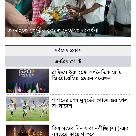
তাড়াইলে কেন্দ্রীয় যুবদল নেতাকে সংবর্ধনা
সর্বশেষ প্রকাশ
জনপ্রিয় পোস্ট
ব্রাজিলে শুরু হচ্ছে অর্থনৈতিক জোট
জি-টোয়েন্টির ১৯তম সম্মেলন
পাপনের শেষ মুহূর্তের গোলে জয় পেল
বাংলাদেশ
কিয়ামতের দিন যারা নবীজি (সা.)-এর
সবচেয়ে কাছে থাকবে