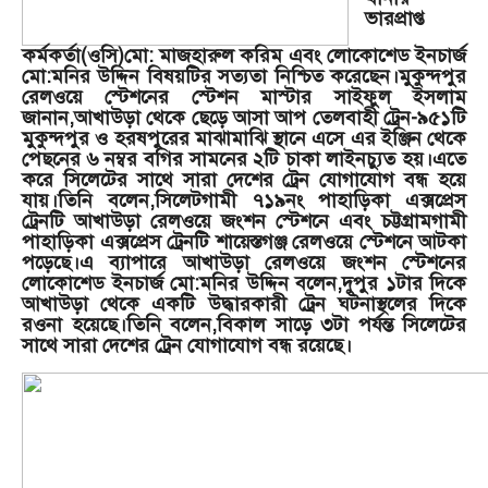
ভারপ্রাপ্ত
কর্মকর্তা(ওসি)মো: মাজহারুল করিম এবং লোকোশেড ইনচার্জ
মো:মনির উদ্দিন বিষয়টির সত্যতা নিশ্চিত করেছেন।মুকুন্দপুর
রেলওয়ে স্টেশনের স্টেশন মাস্টার সাইফুল ইসলাম
জানান,আখাউড়া থেকে ছেড়ে আসা আপ তেলবাহী ট্রেন-৯৫১টি
মুকুন্দপুর ও হরষপুরের মাঝামাঝি স্থানে এসে এর ইঞ্জিন থেকে
পেছনের ৬ নম্বর বগির সামনের ২টি চাকা লাইনচ্যুত হয়।এতে
করে সিলেটের সাথে সারা দেশের ট্রেন যোগাযোগ বন্ধ হয়ে
যায়।তিনি বলেন,সিলেটগামী ৭১৯নং পাহাড়িকা এক্সপ্রেস
ট্রেনটি আখাউড়া রেলওয়ে জংশন স্টেশনে এবং চট্টগ্রামগামী
পাহাড়িকা এক্সপ্রেস ট্রেনটি শায়েস্তগঞ্জ রেলওয়ে স্টেশনে আটকা
পড়েছে।এ ব্যাপারে আখাউড়া রেলওয়ে জংশন স্টেশনের
লোকোশেড ইনচার্জ মো:মনির উদ্দিন বলেন,দুপুর ১টার দিকে
আখাউড়া থেকে একটি উদ্ধারকারী ট্রেন ঘটনাস্থলের দিকে
রওনা হয়েছে।তিনি বলেন,বিকাল সাড়ে ৩টা পর্যন্ত সিলেটের
সাথে সারা দেশের ট্রেন যোগাযোগ বন্ধ রয়েছে।