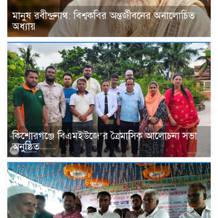
মানুষ রবীন্দ্রনাথ: বিশ্বকবির অন্তর্জীবনের অনালোচিত
অধ্যায়
কিশোরগঞ্জে বিএমইউজে’র ত্রৈমাসিক আলোচনা সভা
অনুষ্ঠিত