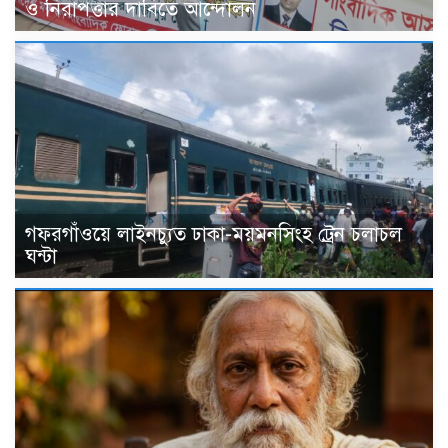
ও নিরাপত্তার দাবিতে আন্দোলন
গফরগাঁওয়ে লাইনচ্যুত ঢাকা-ময়মনসিংহ ট্রেন চলাচল
ঘন্টা