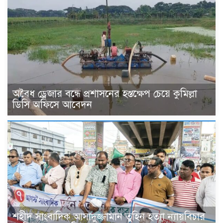
অবৈধ ড্রেজার বন্ধে প্রশাসনের হস্তক্ষেপ চেয়ে কুমিল্লা
ডিসি অফিসে আবেদন
শহীদ সাংবাদিক আসাদুজ্জামান তুহিন হত্যা ন্যায়বিচার