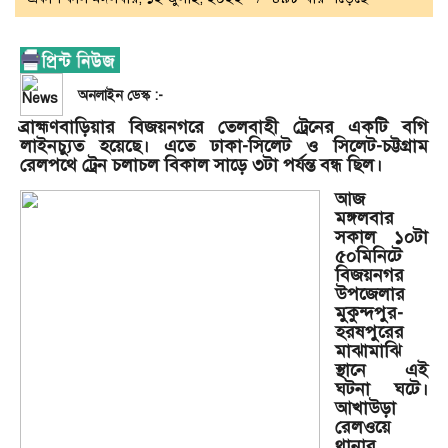
অনলাইন ডেস্ক :-
ব্রাহ্মণবাড়িয়ার বিজয়নগরে তেলবাহী ট্রেনের একটি বগি
লাইনচ্যুত হয়েছে। এতে ঢাকা-সিলেট ও সিলেট-চট্টগ্রাম
রেলপথে ট্রেন চলাচল বিকাল সাড়ে ৩টা পর্যন্ত বন্ধ ছিল।
আজ
মঙ্গলবার
সকাল ১০টা
৫০মিনিটে
বিজয়নগর
উপজেলার
মুকুন্দপুর-
হরষপুরের
মাঝামাঝি
স্থানে এই
ঘটনা ঘটে।
আখাউড়া
রেলওয়ে
থানার