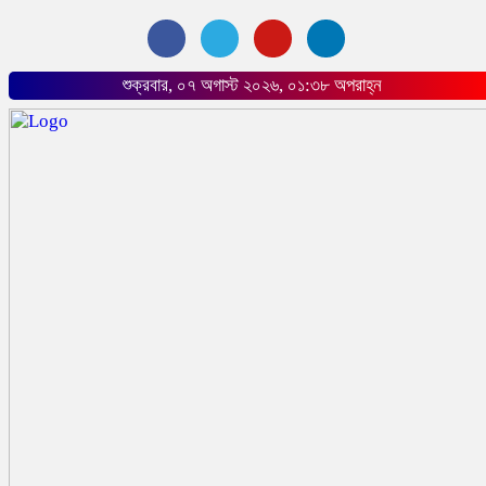
শুক্রবার, ০৭ অগাস্ট ২০২৬, ০১:৩৮ অপরাহ্ন