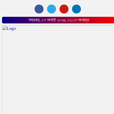
শুক্রবার, ০৭ অগাস্ট ২০২৬, ০১:২৭ অপরাহ্ন