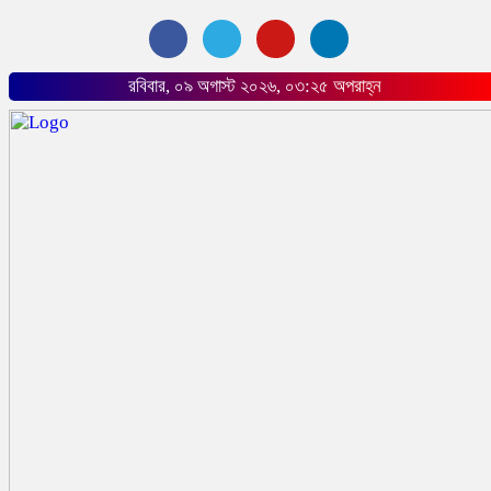
রবিবার, ০৯ অগাস্ট ২০২৬, ০৩:২৫ অপরাহ্ন