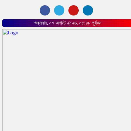
শুক্রবার, ০৭ অগাস্ট ২০২৬, ০৫:৪৮ পূর্বাহ্ন