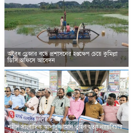
অবৈধ ড্রেজার বন্ধে প্রশাসনের হস্তক্ষেপ চেয়ে কুমিল্লা
ডিসি অফিসে আবেদন
শহীদ সাংবাদিক আসাদুজ্জামান তুহিন হত্যা ন্যায়বিচার