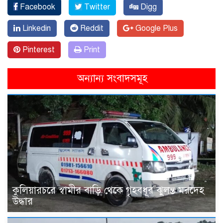
Facebook
Twitter
Digg
Linkedin
Reddit
Google Plus
Pinterest
Print
অন্যান্য সংবাদসমূহ
কুলিয়ারচরে স্বামীর বাড়ি থেকে গৃহবধূর ঝুলন্ত মরদেহ
উদ্ধার