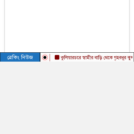
ব্রেকিং নিউজ
কুলিয়ারচরে স্বামীর বাড়ি থেকে গৃহবধূর ঝুলন্ত মরদে