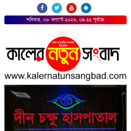
শনিবার, ০৮ অগাস্ট ২০২৬, ০৯:২২ পূর্বাহ্ন