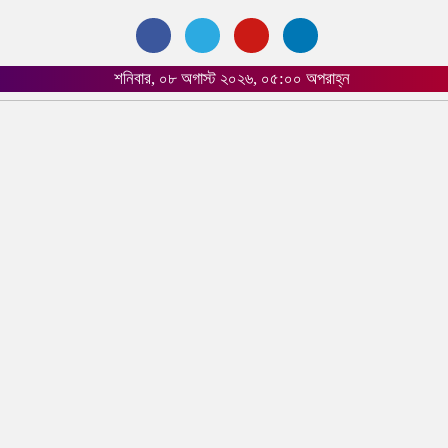
শনিবার, ০৮ অগাস্ট ২০২৬, ০৫:০০ অপরাহ্ন