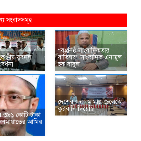
ন্য সংবাদসমূহ
“বস্তুনিষ্ঠ সাংবাদিকতার
েন্দ্রীয় যুবদল
বাতিঘর” সাংবাদিক এনামুল
বর্ধনা
হক বাবুল
দেশের জন্য আমার ছেলেকে
কুরবানি দিয়েছি
ে ৩৯১ কোটি টাকা
 জামায়াতের আমির