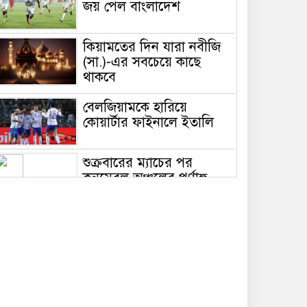
জয় পেল বাংলাদেশ
কিয়ামতের দিন যারা নবীজি
(সা.)-এর সবচেয়ে কাছে
থাকবে
বেলজিয়ামকে হারিয়ে
কোয়ার্টার ফাইনালে ইতালি
শুক্রবারের ম্যাচের পর
কনমেবল অঞ্চলের পূর্ণাঙ্গ
পয়েন্ট টেবিল