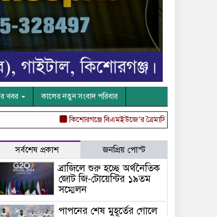
ের খবর
কালের নতুন সংবাদ পরিবার
কিশোরগঞ্জে বিএমইউজে’র ত্রৈমাসিক আলোচনা সভা অনুষ্ঠিত
সর্বশেষ প্রকাশ
জনপ্রিয় পোস্ট
ব্রাজিলে শুরু হচ্ছে অর্থনৈতিক
জোট জি-টোয়েন্টির ১৯তম
সম্মেলন
পাপনের শেষ মুহূর্তের গোলে