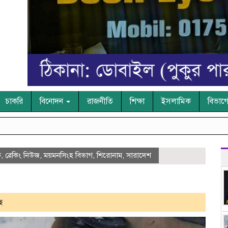
চাকরি
বিনোদন
রাজনীতি
শিক্ষা
ইসলামিক
বিভাগ
ক
,
ব্রেকিং নিউজ
,
ময়মনসিংহ বিভাগ
,
শিরোনাম
,
সারাদেশ
ে