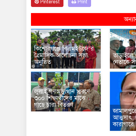
Pinterest
Print
অন্যা
কিশোরগঞ্জে বিএমইউজে’র
ত্রৈমাসিক আলোচনা সভা
তাড়াইলে ক
অনুষ্ঠিত
নেতাকে সং
জুলাই গণঅভ্যুত্থান স্মরণে
৩০০ শিক্ষার্থীদের মাঝে
গাছে চারা বিতরণ
জামালপুর
আত্মসাৎ,
কারাগারে