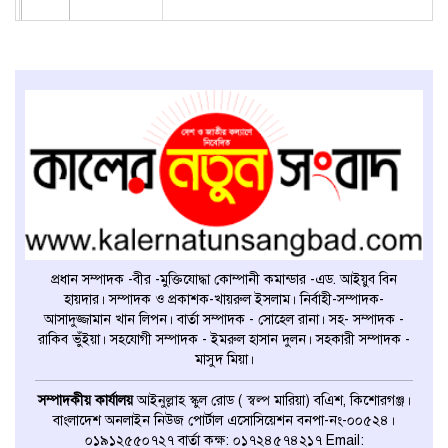
প্রধান সম্পাদক -বীর -মুক্তিযোদ্ধা কোম্পানী কমান্ডার -এড. আইয়ুব বিন
হায়দার। সম্পাদক ও প্রকাশক-খায়রুল ইসলাম। নির্বাহী-সম্পাদক-
আসাদুজ্জামান খান লিপন। বার্তা সম্পাদক - সোহেল রানা। সহ- সম্পাদক -
রাকিব ভুঁইয়া। সহযোগী সম্পাদক - ইমরুল হাসান দুলন। সহকারী সম্পাদক -
মাসুদ মিয়া।
সম্পাদকীয় কার্যালয়
আইনুল্লাহ স্কুল রোড ( স্বল্প মারিয়া) বএিশ, কিশোরগঞ্জ।
বাংলাদেশ অনলাইন নিউজ পোর্টাল এসোসিয়েশন বনপা-নং-০০৫২৪।
০১৯১২৫৫০৭২৭ বার্তা কক্ষ: ০১৭২৪৫৭৪২১৭ Email: