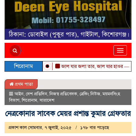
Toggle
naviga
শিরোনাম
জাল যার জলা তার, জাল যার হাওর — মোহাম্মদ
প্রথম পাতা
আইন
,
দেশ প্রতিদিন
,
নিজস্ব প্রতিবেদক
,
ব্রেকিং নিউজ
,
ময়মনসিংহ
বিভাগ
,
শিরোনাম
,
সারাদেশ
নেত্রকোনার সাবেক মেয়র প্রশান্ত কুমার গ্রেফতার
প্রকাশ কাল সোমবার, ৭ জুলাই, ২০২৫
১৭৮ বার পড়েছে