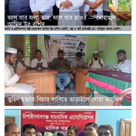
জাল যার জলা তার, জাল যার হাওর — মোহাম্মদ
আমিন উর রশিদ
তুহিন হত্যার বিচার দাবিতে তাড়াইলে দোয়া মাহফিল