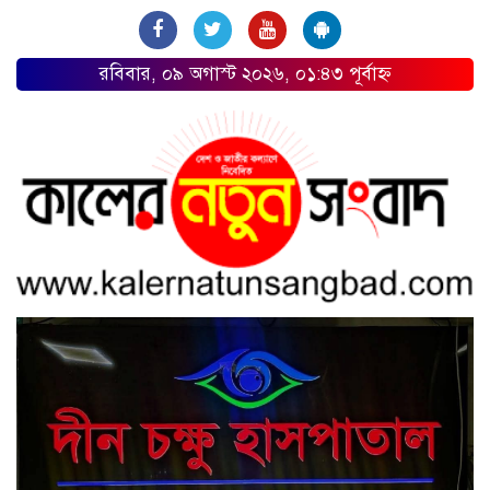
রবিবার, ০৯ অগাস্ট ২০২৬, ০১:৪৩ পূর্বাহ্ন