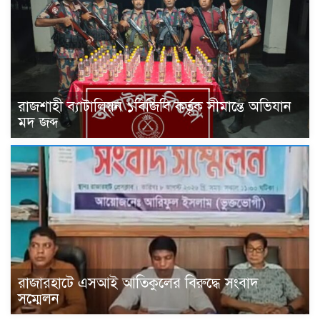
রাজশাহী ব্যাটালিয়ন ১বিজিবি কর্তৃক সীমান্তে অভিযান
মদ জব্দ
রাজারহাটে এসআই আতিকুলের বিরুদ্ধে সংবাদ
সম্মেলন