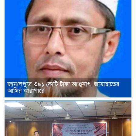
জামালপুরে ৩৯১ কোটি টাকা আত্মসাৎ, জামায়াতের
আমির কারাগারে