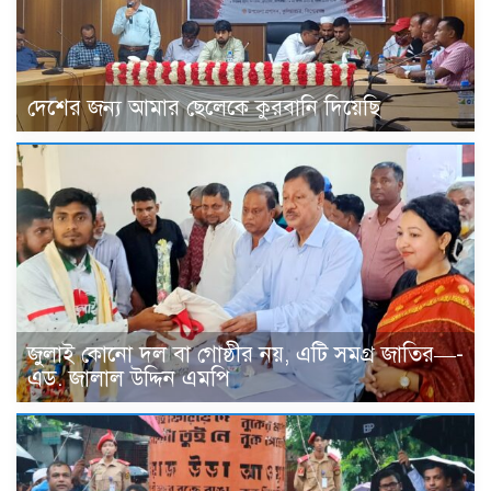
দেশের জন্য আমার ছেলেকে কুরবানি দিয়েছি
জুলাই কোনো দল বা গোষ্ঠীর নয়, এটি সমগ্র জাতির—-
এড. জালাল উদ্দিন এমপি