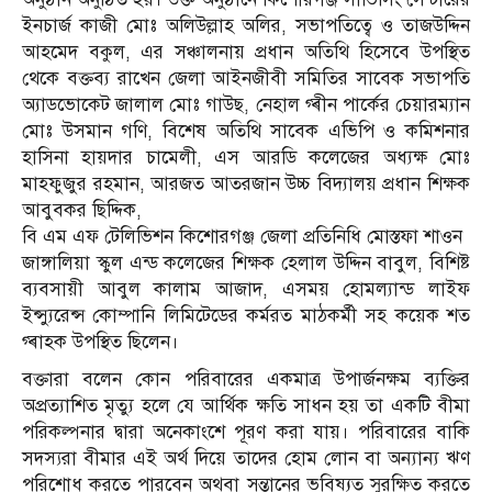
ইনচার্জ কাজী মোঃ অলিউল্লাহ অলির, সভাপতিত্বে ও তাজউদ্দিন
আহমেদ বকুল, এর সঞ্চালনায় প্রধান অতিথি হিসেবে উপস্থিত
থেকে বক্তব্য রাখেন জেলা আইনজীবী সমিতির সাবেক সভাপতি
অ্যাডভোকেট জালাল মোঃ গাউছ, নেহাল গ্ৰীন পার্কের চেয়ারম্যান
মোঃ উসমান গণি, বিশেষ অতিথি সাবেক এভিপি ও কমিশনার
হাসিনা হায়দার চামেলী, এস আরডি কলেজের অধ্যক্ষ মোঃ
মাহফুজুর রহমান, আরজত আতরজান উচ্চ বিদ্যালয় প্রধান শিক্ষক
আবুবকর ছিদ্দিক,
বি এম এফ টেলিভিশন কিশোরগঞ্জ জেলা প্রতিনিধি মোস্তফা শাওন
জাঙ্গালিয়া স্কুল এন্ড কলেজের শিক্ষক হেলাল উদ্দিন বাবুল, বিশিষ্ট
ব্যবসায়ী আবুল কালাম আজাদ, এসময় হোমল্যান্ড লাইফ
ইন্স্যুরেন্স কোম্পানি লিমিটেডের কর্মরত মাঠকর্মী সহ কয়েক শত
গ্ৰাহক উপস্থিত ছিলেন।
বক্তারা বলেন কোন পরিবারের একমাত্র উপার্জনক্ষম ব্যক্তির
অপ্রত্যাশিত মৃত্যু হলে যে আর্থিক ক্ষতি সাধন হয় তা একটি বীমা
পরিকল্পনার দ্বারা অনেকাংশে পূরণ করা যায়। পরিবারের বাকি
সদস্যরা বীমার এই অর্থ দিয়ে তাদের হোম লোন বা অন্যান্য ঋণ
পরিশোধ করতে পারবেন অথবা সন্তানের ভবিষ্যত সুরক্ষিত করতে