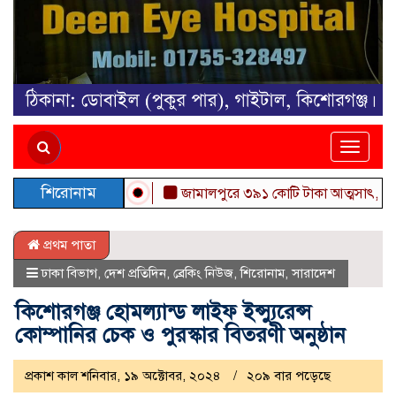
Toggle
naviga
শিরোনাম
জামালপুরে ৩৯১ কোটি টাকা আত্মসাৎ, জামায়াত
প্রথম পাতা
ঢাকা বিভাগ
,
দেশ প্রতিদিন
,
ব্রেকিং নিউজ
,
শিরোনাম
,
সারাদেশ
কিশোরগঞ্জ হোমল্যান্ড লাইফ ইন্স্যুরেন্স
কোম্পানির চেক ও পুরস্কার বিতরণী অনুষ্ঠান
প্রকাশ কাল শনিবার, ১৯ অক্টোবর, ২০২৪
২০৯ বার পড়েছে