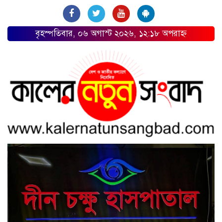
বৃহস্পতিবার, ০৬ অগাস্ট ২০২৬, ১২:১৮ অপরাহ্ন