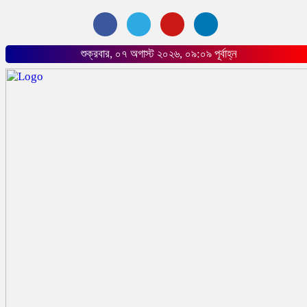
শুক্রবার, ০৭ অগাস্ট ২০২৬, ০৯:০৯ পূর্বাহ্ন