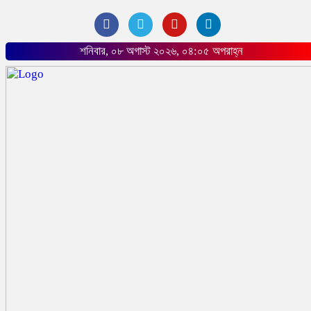
শনিবার, ০৮ অগাস্ট ২০২৬, ০৪:০৫ অপরাহ্ন