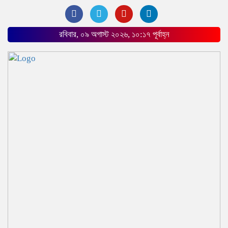
রবিবার, ০৯ অগাস্ট ২০২৬, ১০:১৭ পূর্বাহ্ন