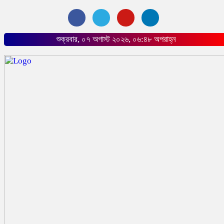
শুক্রবার, ০৭ অগাস্ট ২০২৬, ০৬:৪৮ অপরাহ্ন