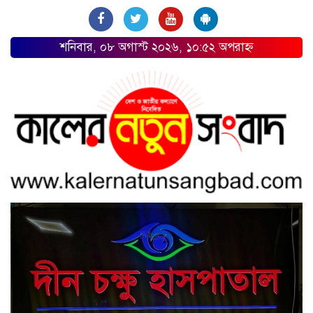
শনিবার, ০৮ অগাস্ট ২০২৬, ১০:৫২ অপরাহ্ন