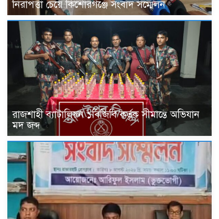
নিরাপত্তা চেয়ে কিশোরগঞ্জে সংবাদ সম্মেলন
রাজশাহী ব্যাটালিয়ন ১বিজিবি কর্তৃক সীমান্তে অভিযান
মদ জব্দ