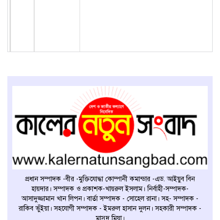
প্রধান সম্পাদক -বীর -মুক্তিযোদ্ধা কোম্পানী কমান্ডার -এড. আইয়ুব বিন
হায়দার। সম্পাদক ও প্রকাশক-খায়রুল ইসলাম। নির্বাহী-সম্পাদক-
আসাদুজ্জামান খান লিপন। বার্তা সম্পাদক - সোহেল রানা। সহ- সম্পাদক -
রাকিব ভুঁইয়া। সহযোগী সম্পাদক - ইমরুল হাসান দুলন। সহকারী সম্পাদক -
মাসুদ মিয়া।