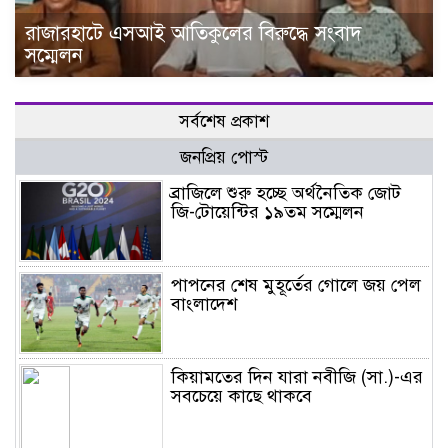
রাজারহাটে এসআই আতিকুলের বিরুদ্ধে সংবাদ
সম্মেলন
সর্বশেষ প্রকাশ
জনপ্রিয় পোস্ট
ব্রাজিলে শুরু হচ্ছে অর্থনৈতিক জোট
জি-টোয়েন্টির ১৯তম সম্মেলন
পাপনের শেষ মুহূর্তের গোলে জয় পেল
বাংলাদেশ
কিয়ামতের দিন যারা নবীজি (সা.)-এর
সবচেয়ে কাছে থাকবে