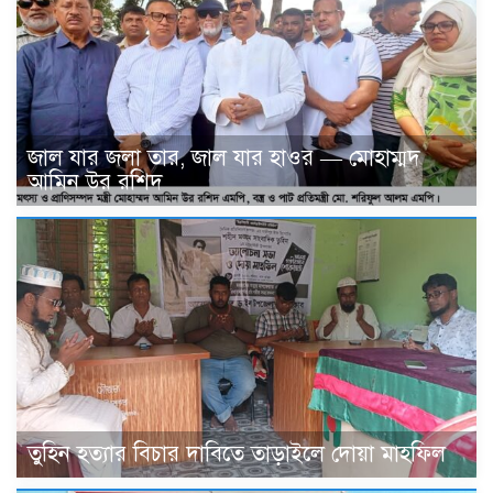
জাল যার জলা তার, জাল যার হাওর — মোহাম্মদ
আমিন উর রশিদ
তুহিন হত্যার বিচার দাবিতে তাড়াইলে দোয়া মাহফিল