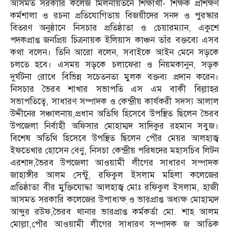
আসমত সরকারি কলেজ মিলনায়তনে শিক্ষার্থী- শিক্ষক প্রশিক্ষণ
কর্মশালা ও রচনা প্রতিযোগিতায় বিজয়ীদের সনদ ও পুরস্কার
বিতরণ অনুষ্ঠানে নিসচার প্রতিষ্ঠাতা ও চেয়ারম্যান, একুশে
পদকপ্রাপ্ত জনপ্রিয় চিত্রনায়ক ইলিয়াস কাঞ্চন তাঁর বক্তব্যে এসব
কথা বলেন। তিনি আরো বলেন, সবাইকে আইন মেনে সড়কে
চলতে হবে। এসময় সড়কে চলাফেরা ও নিয়মকানুন, সড়ক
দুর্ঘটনা রোধে বিভিন্ন সচেতনতা মুলক বক্তব্য প্রদান করেন।
নিসচার ভৈরব শাখার সভাপতি এস এম বাকী বিল্লাহর
সভাপতিত্বে, সাধারণ সম্পাদক ও কেন্দ্রীয় কার্যকরী সদস্য আলাল
উদ্দীনের সঞ্চালনায়,প্রধান অতিথি হিসেবে উপস্থিত ছিলেন ভৈরব
উপজেলা নির্বাহী অফিসার মোহাম্মদ সাদিকুর রহমান সবুজ।
বিশেষ অতিথি হিসেবে উপস্থিত ছিলেন পৌর মেয়র আলহাজ্ব
ইফতেখার হোসেন বেণু, নিসচা কেন্দ্রীয় পরিষদের মহাসচিব লিটন
এরশাদ,ভৈরব উপজেলা আওয়ামী লীগের সাধারণ সম্পাদক
জাহাঙ্গীর আলম সেন্টু, রফিকুল ইসলাম মহিলা কলেজের
প্রতিষ্ঠাতা বীর মুক্তিযোদ্ধা আলহাজ্ব মোঃ রফিকুল ইসলাম, হাজী
আসমত সরকারি কলেজের উপাধ্যক্ষ্ ও ভারপ্রাপ্ত অধ্যক্ষ মোহাম্মদ
আব্দুর রউফ,ভৈরব থানার ভারপ্রাপ্ত কর্মকর্তা মো. শাহ আলম
মোল্লা,পৌর আওয়ামী লীগের সাধারণ সম্পাদক জ আতিক