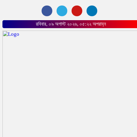
রবিবার, ০৯ অগাস্ট ২০২৬, ০৫:২২ অপরাহ্ন