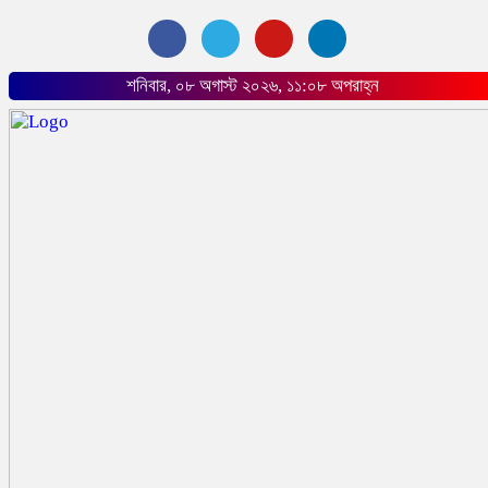
শনিবার, ০৮ অগাস্ট ২০২৬, ১১:০৮ অপরাহ্ন