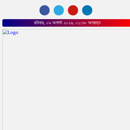
রবিবার, ০৯ অগাস্ট ২০২৬, ০১:৩৮ অপরাহ্ন