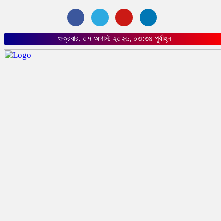
শুক্রবার, ০৭ অগাস্ট ২০২৬, ০৩:৩৪ পূর্বাহ্ন