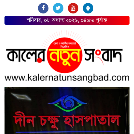
শনিবার, ০৮ অগাস্ট ২০২৬, ০৪:৫৬ পূর্বাহ্ন