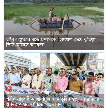
অবৈধ ড্রেজার বন্ধে প্রশাসনের হস্তক্ষেপ চেয়ে কুমিল্লা
ডিসি অফিসে আবেদন
শহীদ সাংবাদিক আসাদুজ্জামান তুহিন হত্যা ন্যায়বিচার
ও নিরাপত্তার দাবিতে আন্দোলন