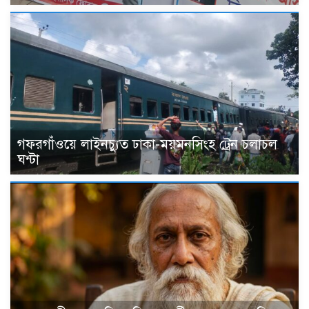
গফরগাঁওয়ে লাইনচ্যুত ঢাকা-ময়মনসিংহ ট্রেন চলাচল
ঘন্টা