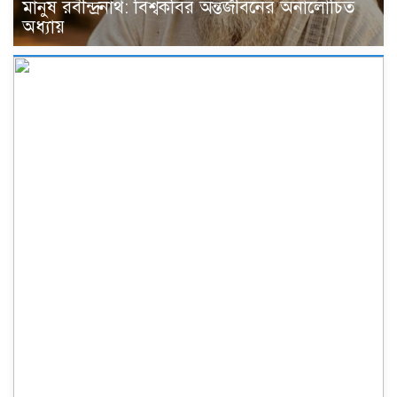
মানুষ রবীন্দ্রনাথ: বিশ্বকবির অন্তর্জীবনের অনালোচিত
অধ্যায়