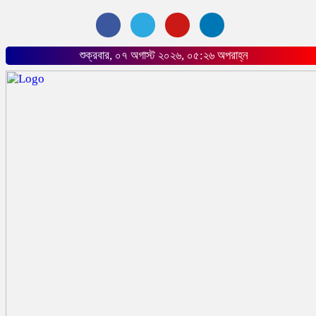
শুক্রবার, ০৭ অগাস্ট ২০২৬, ০৫:২৬ অপরাহ্ন