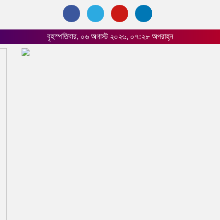
বৃহস্পতিবার, ০৬ অগাস্ট ২০২৬, ০৭:২৮ অপরাহ্ন