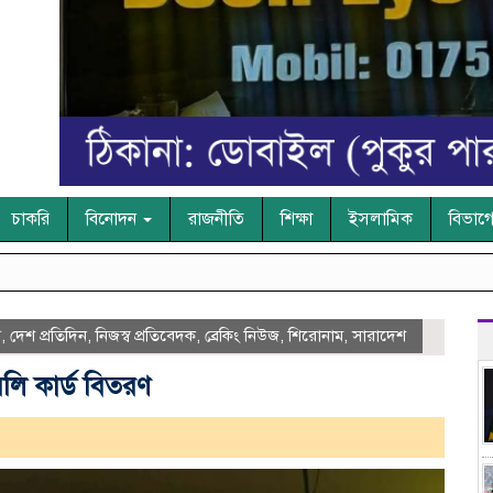
চাকরি
বিনোদন
রাজনীতি
শিক্ষা
ইসলামিক
বিভাগ
গ
,
দেশ প্রতিদিন
,
নিজস্ব প্রতিবেদক
,
ব্রেকিং নিউজ
,
শিরোনাম
,
সারাদেশ
লি কার্ড বিতরণ