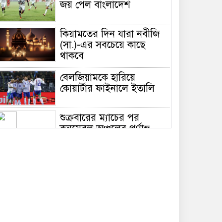
জয় পেল বাংলাদেশ
কিয়ামতের দিন যারা নবীজি
(সা.)-এর সবচেয়ে কাছে
থাকবে
বেলজিয়ামকে হারিয়ে
কোয়ার্টার ফাইনালে ইতালি
শুক্রবারের ম্যাচের পর
কনমেবল অঞ্চলের পূর্ণাঙ্গ
পয়েন্ট টেবিল