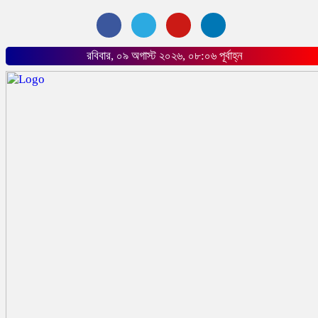
রবিবার, ০৯ অগাস্ট ২০২৬, ০৮:০৬ পূর্বাহ্ন