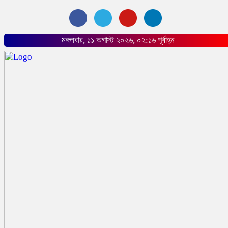
মঙ্গলবার, ১১ অগাস্ট ২০২৬, ০২:১৬ পূর্বাহ্ন