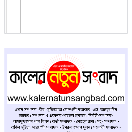
প্রধান সম্পাদক -বীর -মুক্তিযোদ্ধা কোম্পানী কমান্ডার -এড. আইয়ুব বিন
হায়দার। সম্পাদক ও প্রকাশক-খায়রুল ইসলাম। নির্বাহী-সম্পাদক-
আসাদুজ্জামান খান লিপন। বার্তা সম্পাদক - সোহেল রানা। সহ- সম্পাদক -
রাকিব ভুঁইয়া। সহযোগী সম্পাদক - ইমরুল হাসান দুলন। সহকারী সম্পাদক -