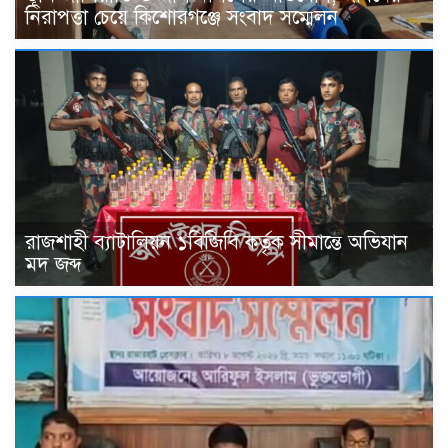
নিরাপত্তা চেয়ে কিশোরগঞ্জে সংবাদ সম্মেলন
রাজশাহী ব্যাটালিয়ন ১বিজিবি কর্তৃক সীমান্তে অভিযান
মদ জব্দ