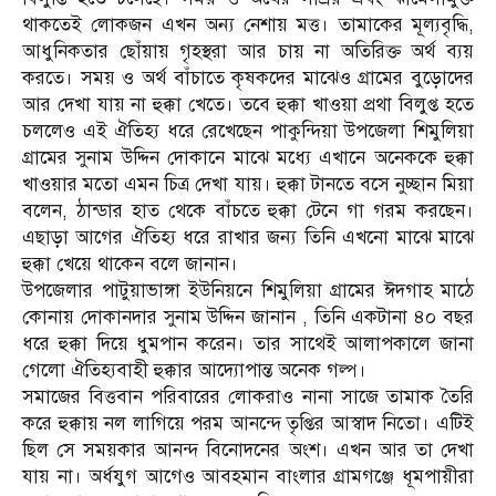
থাকতেই লোকজন এখন অন্য নেশায় মত্ত। তামাকের মূল্যবৃদ্ধি,
আধুনিকতার ছোঁয়ায় গৃহস্থরা আর চায় না অতিরিক্ত অর্থ ব্যয়
করতে। সময় ও অর্থ বাঁচাতে কৃষকদের মাঝেও গ্রামের বুড়োদের
আর দেখা যায় না হুক্কা খেতে। তবে হুক্কা খাওয়া প্রথা বিলুপ্ত হতে
চললেও এই ঐতিহ্য ধরে রেখেছেন পাকুন্দিয়া উপজেলা শিমুলিয়া
গ্রামের সুনাম উদ্দিন দোকানে মাঝে মধ্যে এখানে অনেককে হুক্কা
খাওয়ার মতো এমন চিত্র দেখা যায়। হুক্কা টানতে বসে নুচ্ছান মিয়া
বলেন, ঠান্ডার হাত থেকে বাঁচতে হুক্কা টেনে গা গরম করছেন।
এছাড়া আগের ঐতিহ্য ধরে রাখার জন্য তিনি এখনো মাঝে মাঝে
হুক্কা খেয়ে থাকেন বলে জানান।
উপজেলার পাটুয়াভাঙ্গা ইউনিয়নে শিমুলিয়া গ্রামের ঈদগাহ মাঠে
কোনায় দোকানদার সুনাম উদ্দিন জানান , তিনি একটানা ৪০ বছর
ধরে হুক্কা দিয়ে ধুমপান করেন। তার সাথেই আলাপকালে জানা
গেলো ঐতিহ্যবাহী হুক্কার আদ্যোপান্ত অনেক গল্প।
সমাজের বিত্তবান পরিবারের লোকরাও নানা সাজে তামাক তৈরি
করে হুক্কায় নল লাগিয়ে পরম আনন্দে তৃপ্তির আস্বাদ নিতো। এটিই
ছিল সে সময়কার আনন্দ বিনোদনের অংশ। এখন আর তা দেখা
যায় না। অর্ধযুগ আগেও আবহমান বাংলার গ্রামগঞ্জে ধূমপায়ীরা