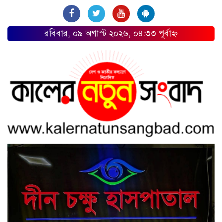
রবিবার, ০৯ অগাস্ট ২০২৬, ০৪:৩৩ পূর্বাহ্ন