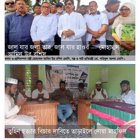
জাল যার জলা তার, জাল যার হাওর — মোহাম্মদ
আমিন উর রশিদ
তুহিন হত্যার বিচার দাবিতে তাড়াইলে দোয়া মাহফিল