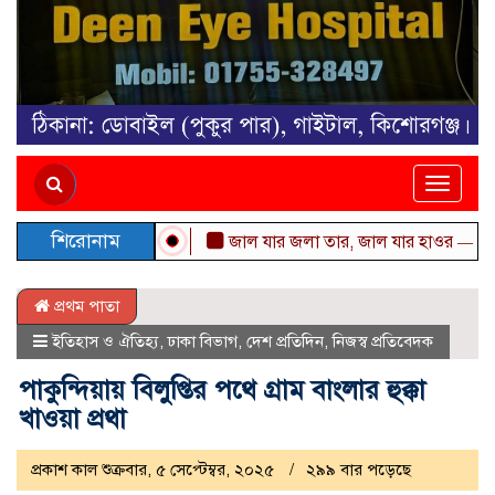
Toggle
naviga
শিরোনাম
জাল যার জলা তার, জাল যার হাওর — মোহাম্ম
প্রথম পাতা
ইতিহাস ও ঐতিহ্য
,
ঢাকা বিভাগ
,
দেশ প্রতিদিন
,
নিজস্ব প্রতিবেদক
পাকুন্দিয়ায় বিলুপ্তির পথে গ্রাম বাংলার হুক্কা
খাওয়া প্রথা
প্রকাশ কাল শুক্রবার, ৫ সেপ্টেম্বর, ২০২৫
২৯৯ বার পড়েছে