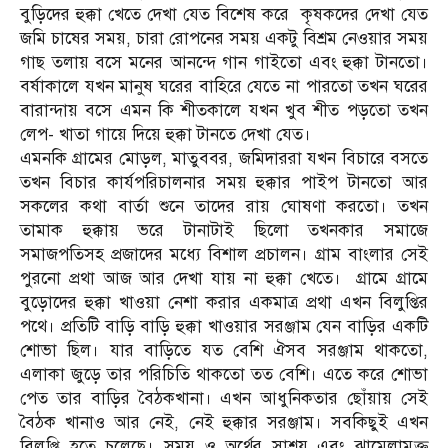
বুড়িদের হুক্কা খেতে দেখা যেত বিশেষ করে কৃষকদের দেখা যেত
জমি চাষের সময়, চারা রোপনের সময় একটু বিশ্রম নেওয়ার সময়
গাছ তলায় বসে মনের আনন্দে গান গাইতো এবং হুক্কা টানতো।
বর্ষাকালে যখন মানুষ ঘরের বাহিরে যেতে না পারতো তখন ঘরের
বারান্দায় বসে এমন কি শীতকালে যখন খুব শীত পড়তো তখন
লেপ- খাতা গায়ে দিয়ে হুক্কা টানতে দেখা যেত।
এমনকি গ্রামের মোড়ল, মাতুববর, জমিদাররা যখন বিচারে বসতে
তখন বিচার কার্যপরিচালনার সময় হুক্কার পাইপ টানতো আর
সকলের কথা বার্তা শুনে তাদের রায় ঘোষণা করতো। তখন
তামাক হুক্কায় ভরে টানাটাই ছিলো তখনকার সমাজে
সমাজপতিসহ প্রজাদের মধ্যে বিশাল প্রচালন। গ্রাম বাংলার সেই
পুরনো প্রথা আজ আর দেখা যায় না হুক্কা খেতে। গ্রামে গ্রামে
বুড়োদের হুক্কা খাওয়া নেশা করার একমাত্র প্রথা এখন বিলুপ্তির
পথে। প্রতিটি বাড়ি বাড়ি হুক্কা খাওয়ার সরঞ্জাম যেন বাড়ির একটি
শোভা ছিল। যার বাড়িতে যত বেশি ঐসব সরঞ্জাম থাকতো,
এলাকা জুড়ে তার পরিচিতি থাকতো তত বেশি। এতে করে শোভা
পেত তার বাড়ির বৈঠকখানা। এখন আধুনিকতার ছোঁয়ায় সেই
বৈঠক খানাও আর নেই, নেই হুক্কার সরঞ্জাম। সবকিছুই এখন
বিলুপ্তি হতে চলেছে। সময় ও অর্থের সাশ্রয় এবং ঝামেলামুক্ত