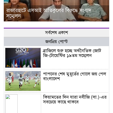
রাজারহাটে এসআই আতিকুলের বিরুদ্ধে সংবাদ
সম্মেলন
সর্বশেষ প্রকাশ
জনপ্রিয় পোস্ট
ব্রাজিলে শুরু হচ্ছে অর্থনৈতিক জোট
জি-টোয়েন্টির ১৯তম সম্মেলন
পাপনের শেষ মুহূর্তের গোলে জয় পেল
বাংলাদেশ
কিয়ামতের দিন যারা নবীজি (সা.)-এর
সবচেয়ে কাছে থাকবে