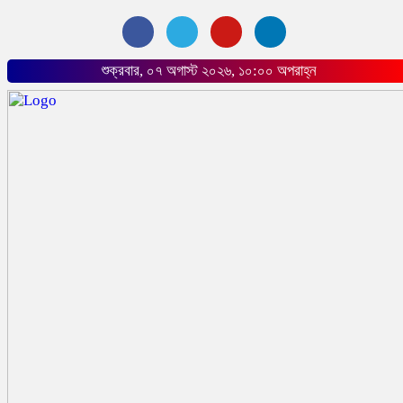
শুক্রবার, ০৭ অগাস্ট ২০২৬, ১০:০০ অপরাহ্ন