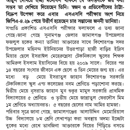
আঙুল দেখিয়ে ইচ্ছা মনোবল থাকলে যে অসম্ভবকে জয় করা
সম্ভব তা দেখিয়ে দিয়েছেন তিনি। স্বজন ও প্রতিবেশীদের ঠাট্টা-
বিদ্রুপ উপেক্ষা করে এবার এসএসসি পরীক্ষায় অংশ নিয়ে
জিপিএ-৪.২৯ পেয়ে উত্তীর্ণ হয়েছেন চার সন্তানের জননী তানিয়া।
সম্প্রতি প্রকাশিত এসএসসি পরীক্ষার ফলাফলে এ তথ্য জানা
গেছে।জানা গেছে সুনামগঞ্জ জেলার জামালগঞ্জ উপজেলার
ফজলুল হকের কন্যা তানিয়া আক্তারের সাথে কিশোরগঞ্জ সদর
উপজেলার মহিনন্দ ইউনিয়নের উত্তরপাড়া হাজী বাড়ির ইদ্রিস
মিয়ার ছেলে ইসরাঈল মেহেরুন্নেসা টেকনিক্যাল স্কুলের শিক্ষক
আমিরুল ইসলাম ইয়াসিনের বিয়ে হয় ২০০৯ সালে। বিয়ের পর
১৪ বছরের সংসার জীবনে এক ছেলে ও তিন মেয়ের জন্ম হয়। এর
মধ্যে বড় মেয়ে ইসরাতুল জাহান কিশোরগঞ্জ সরকারি
টেকনিক্যাল স্কুল এন্ড কলেজের নবম শ্রেণিতে পড়াশোনা করছে।
দ্বিতীয় মেয়ে নুসরাত জাহান মুন শুকুর মামুদ সরকারি প্রাথমিক
বিদ্যালয়ের ৫ শ্রেনিতে ও তৃতীয় মেয়ে জান্নাতুল ফেরদৌস মিম
১ম শ্রেণিতে অধ্যায়নরত। ৫ বছরের ছেলের নাম আমির হামজা।
পরিবার সূত্রে জানা গেছে, জামালগঞ্জের আলাউদ্দিন মেমোরিয়াল
উচ্চ বিদ্যালয়ে ৮ম শ্রেণি লেখাপড়া করা অবস্থায় অদম্য ইচ্ছেটা
বুকের মধ্যে রেখে তানজিনা আক্তারকে বিয়ের পিঁড়িতে বসতে