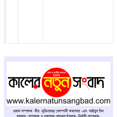
প্রধান সম্পাদক -বীর -মুক্তিযোদ্ধা কোম্পানী কমান্ডার -এড. আইয়ুব বিন
হায়দার। সম্পাদক ও প্রকাশক-খায়রুল ইসলাম। নির্বাহী-সম্পাদক-