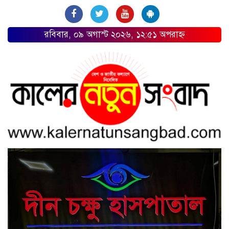
রবিবার, ০৯ অগাস্ট ২০২৬, ১২:৫১ অপরাহ্ন