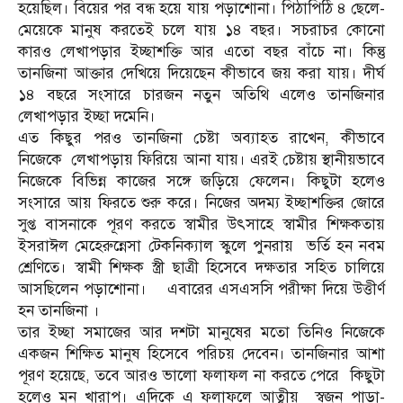
হয়েছিল। বিয়ের পর বন্ধ হয়ে যায় পড়াশোনা। পিঠাপিঠি ৪ ছেলে-
মেয়েকে মানুষ করতেই চলে যায় ১৪ বছর। সচরাচর কোনো
কারও লেখাপড়ার ইচ্ছাশক্তি আর এতো বছর বাঁচে না। কিন্তু
তানজিনা আক্তার দেখিয়ে দিয়েছেন কীভাবে জয় করা যায়। দীর্ঘ
১৪ বছরে সংসারে চারজন নতুন অতিথি এলেও তানজিনার
লেখাপড়ার ইচ্ছা দমেনি।
এত কিছুর পরও তানজিনা চেষ্টা অব্যাহত রাখেন, কীভাবে
নিজেকে লেখাপড়ায় ফিরিয়ে আনা যায়। এরই চেষ্টায় স্থানীয়ভাবে
নিজেকে বিভিন্ন কাজের সঙ্গে জড়িয়ে ফেলেন। কিছুটা হলেও
সংসারে আয় ফিরতে শুরু করে। নিজের অদম্য ইচ্ছাশক্তির জোরে
সুপ্ত বাসনাকে পূরণ করতে স্বামীর উৎসাহে স্বামীর শিক্ষকতায়
ইসরাঈল মেহেরুন্নেসা টেকনিক্যাল স্কুলে পুনরায় ভর্তি হন নবম
শ্রেণিতে। স্বামী শিক্ষক স্ত্রী ছাত্রী হিসেবে দক্ষতার সহিত চালিয়ে
আসছিলেন পড়াশোনা। এবারের এসএসসি পরীক্ষা দিয়ে উত্তীর্ণ
হন তানজিনা ।
তার ইচ্ছা সমাজের আর দশটা মানুষের মতো তিনিও নিজেকে
একজন শিক্ষিত মানুষ হিসেবে পরিচয় দেবেন। তানজিনার আশা
পূরণ হয়েছে, তবে আরও ভালো ফলাফল না করতে পেরে কিছুটা
হলেও মন খারাপ। এদিকে এ ফলাফলে আত্নীয় স্বজন পাড়া-