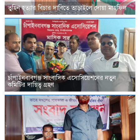
তুহিন হত্যার বিচার দাবিতে তাড়াইলে দোয়া মাহফিল
চাঁপাইনবাবগঞ্জ সাংবাদিক এসোসিয়েশনের নতুন
কমিটির দায়িত্ব গ্রহণ