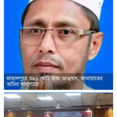
জামালপুরে ৩৯১ কোটি টাকা আত্মসাৎ, জামায়াতের
আমির কারাগারে