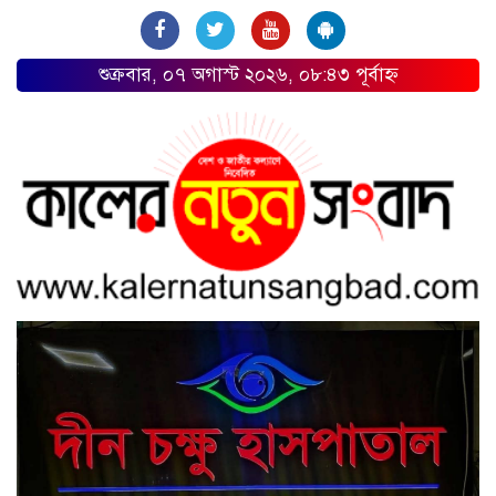
শুক্রবার, ০৭ অগাস্ট ২০২৬, ০৮:৪৩ পূর্বাহ্ন