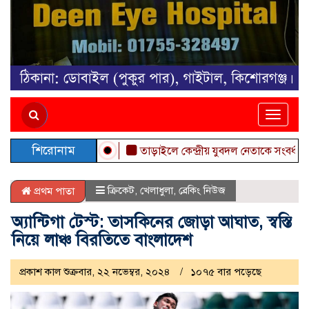
Toggle
naviga
শিরোনাম
তাড়াইলে কেন্দ্রীয় যুবদল নেতাকে সংবর্ধনা
“বস
ক্রিকেট
,
খেলাধুলা
,
ব্রেকিং নিউজ
প্রথম পাতা
অ্যান্টিগা টেস্ট: তাসকিনের জোড়া আঘাত, স্বস্তি
নিয়ে লাঞ্চ বিরতিতে বাংলাদেশ
প্রকাশ কাল শুক্রবার, ২২ নভেম্বর, ২০২৪
১০৭৫ বার পড়েছে