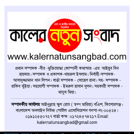
প্রধান সম্পাদক -বীর -মুক্তিযোদ্ধা কোম্পানী কমান্ডার -এড. আইয়ুব বিন
হায়দার। সম্পাদক ও প্রকাশক-খায়রুল ইসলাম। নির্বাহী-সম্পাদক-
আসাদুজ্জামান খান লিপন। বার্তা সম্পাদক - সোহেল রানা। সহ- সম্পাদক -
রাকিব ভুঁইয়া। সহযোগী সম্পাদক - ইমরুল হাসান দুলন। সহকারী সম্পাদক -
মাসুদ মিয়া।
সম্পাদকীয় কার্যালয়
আইনুল্লাহ স্কুল রোড ( স্বল্প মারিয়া) বএিশ, কিশোরগঞ্জ।
বাংলাদেশ অনলাইন নিউজ পোর্টাল এসোসিয়েশন বনপা-নং-০০৫২৪।
০১৯১২৫৫০৭২৭ বার্তা কক্ষ: ০১৭২৪৫৭৪২১৭ Email:
kalernatunsangbad@gmail.com