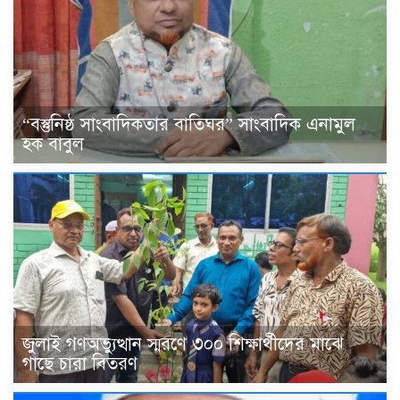
“বস্তুনিষ্ঠ সাংবাদিকতার বাতিঘর” সাংবাদিক এনামুল
হক বাবুল
জুলাই গণঅভ্যুত্থান স্মরণে ৩০০ শিক্ষার্থীদের মাঝে
গাছে চারা বিতরণ