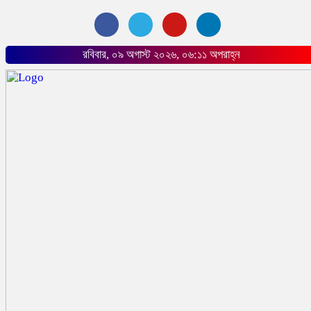
রবিবার, ০৯ অগাস্ট ২০২৬, ০৬:১১ অপরাহ্ন