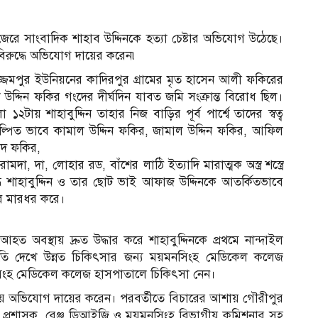
র জেরে সাংবাদিক শাহাব উদ্দিনকে হত্যা চেষ্টার অভিযোগ উঠেছে।
বিরুদ্ধে অভিযোগ দায়ের করেন৷
্জেমপুর ইউনিয়নের কাদিরপুর গ্রামের মৃত হাসেন আলী ফকিরের
ল উদ্দিন ফকির গংদের দীর্ঘদিন যাবত জমি সংক্রান্ত বিরোধ ছিল।
ায় শাহাবুদ্দিন তাহার নিজ বাড়ির পূর্ব পার্শ্বে তাদের স্বত্ব
্পিত ভাবে কামাল উদ্দিন ফকির, জামাল উদ্দিন ফকির, আফিল
াদ ফকির,
, দা, লোহার রড, বাঁশের লাঠি ইত্যাদি মারাত্মক অস্ত্র শস্ত্রে
ধে শাহাবুদ্দিন ও তার ছোট ভাই আফাজ উদ্দিনকে আতর্কিতভাবে
ে মারধর করে।
বস্থায় দ্রুত উদ্ধার করে শাহাবুদ্দিনকে প্রথমে নান্দাইল
 অবনতি দেখে উন্নত চিকিৎসার জন্য ময়মনসিংহ মেডিকেল কলেজ
নসিংহ মেডিকেল কলেজ হাসপাতালে চিকিৎসা নেন।
ানায় অভিযোগ দায়ের করেন। পরবর্তীতে বিচারের আশায় গৌরীপুর
া প্রশাসক, রেঞ্জ ডিআইজি ও ময়মনসিংহ বিভাগীয় কমিশনার সহ