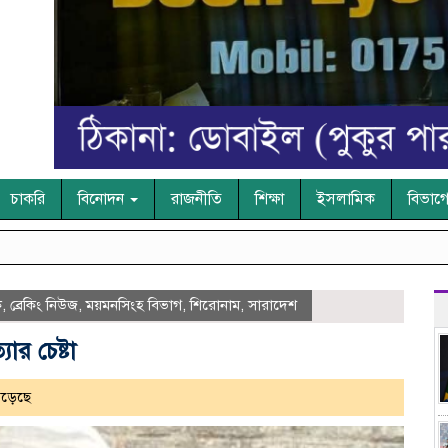
চাকরি
বিনোদন
রাজনীতি
শিক্ষা
ইসলামিক
বিভাগ
ক
,
ব্রেকিং নিউজ
,
ময়মনসিংহ বিভাগ
,
শিরোনাম
,
সারাদেশ
ার চেষ্টা
পড়েছে