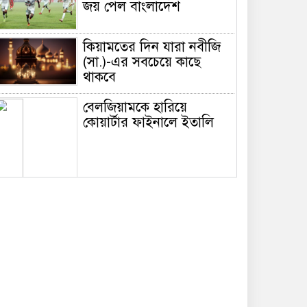
জয় পেল বাংলাদেশ
কিয়ামতের দিন যারা নবীজি
(সা.)-এর সবচেয়ে কাছে
থাকবে
বেলজিয়ামকে হারিয়ে
কোয়ার্টার ফাইনালে ইতালি