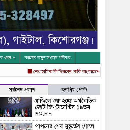
ের খবর
কালের নতুন সংবাদ পরিবার
শেখ হাসিনা কি ফিরবেন, নাকি বাংলাদেশ বদলে গেছে?
কুলিয়ারচর
সর্বশেষ প্রকাশ
জনপ্রিয় পোস্ট
ব্রাজিলে শুরু হচ্ছে অর্থনৈতিক
জোট জি-টোয়েন্টির ১৯তম
সম্মেলন
পাপনের শেষ মুহূর্তের গোলে