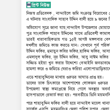
নিজস্ব প্রতিবেদক , নান্দাইলে জমি সংক্রান্ত বিরোধে
এ ঘটনায় সাংবাদিক সাহাব উদ্দিন বাদী হয়ে ৯ জনের 
অভিযোগ সূত্রে জানা যায়,নান্দাইল উপজেলার মোয়াজ
পুত্র সাংবাদিক শাহাব উদ্দিনের সাথে প্রতিবেশী কামা
তারই ধারাবাহিকতায় গত ১৫ই আগষ্ট মঙ্গলবার বেলা ১২ট
দখলীয় জমিতে কাজ করতে যান। সেখানে পূর্ব পরিকল
উদ্দিন ফকির, হুমায়ুন কবির ফকির,হাকিম ফকির, আস
এমদাদুল ফকির, নূর উদ্দিন ফকির, আবু নাঈম ফকির রামদা
সজ্জিত হইয়া খুন করার উদ্দেশ্যে বেআইনি জনতাবদ্
হামলা করে ও জমিতে ঘেরাও করিয়া এলোপাতাড়িভাব
এতে শাহাবুদ্দিনের মাথায় গুরুতর আঘাত প্রাপ্ত হয়।
তাদের ডাক চিৎকারে আশেপাশের লোকজন গুরুতর আহত অ
উপজেলা স্বাস্থ্য কমপ্লেক্সে নিয়ে গেলে অবস্থার
হাসপাতালে রেফার্ড করা হয়। পরবর্তীতে তিনি ময়ম
পরে শাহাবুদ্দিন ফকির বাদী হয়ে নান্দাইল মডেল থ
সার্কেল এসপি, ময়মনসিংহ জেলা পুলিশ সুপার, জেল