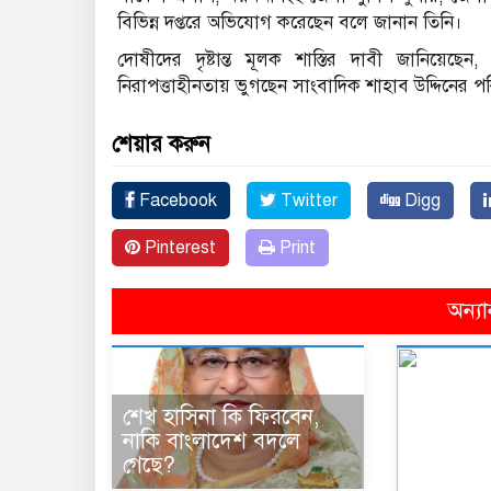
বিভিন্ন দপ্তরে অভিযোগ করেছেন বলে জানান তিনি।
দোষীদের দৃষ্টান্ত মূলক শাস্তির দাবী জানিয়েছ
নিরাপত্তাহীনতায় ভুগছেন সাংবাদিক শাহাব উদ্দিনের প
শেয়ার করুন
Facebook
Twitter
Digg
Pinterest
Print
অন্যা
শেখ হাসিনা কি ফিরবেন,
নাকি বাংলাদেশ বদলে
গেছে?