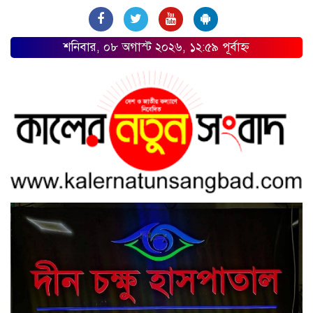
শনিবার, ০৮ অগাস্ট ২০২৬, ১২:৫৯ পূর্বাহ্ন