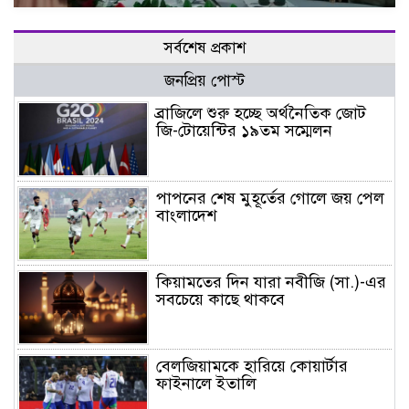
সর্বশেষ প্রকাশ
জনপ্রিয় পোস্ট
ব্রাজিলে শুরু হচ্ছে অর্থনৈতিক জোট
জি-টোয়েন্টির ১৯তম সম্মেলন
পাপনের শেষ মুহূর্তের গোলে জয় পেল
বাংলাদেশ
কিয়ামতের দিন যারা নবীজি (সা.)-এর
সবচেয়ে কাছে থাকবে
বেলজিয়ামকে হারিয়ে কোয়ার্টার
ফাইনালে ইতালি