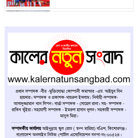
শুক্রবারের ম্যাচের পর কনমেবল
অঞ্চলের পূর্ণাঙ্গ পয়েন্ট টেবিল
সুস্বাস্থ্যের জন্য সেরা ১২টি হেলথ টিপস
শুক্রবারের আমল
প্রধান সম্পাদক -বীর -মুক্তিযোদ্ধা কোম্পানী কমান্ডার -এড. আইয়ুব বিন
হায়দার। সম্পাদক ও প্রকাশক-খায়রুল ইসলাম। নির্বাহী-সম্পাদক-
প্যারাগুয়ের কাছে ২-১ গোলে হারল
আসাদুজ্জামান খান লিপন। বার্তা সম্পাদক - সোহেল রানা। সহ- সম্পাদক -
আর্জেন্টিনা
রাকিব ভুঁইয়া। সহযোগী সম্পাদক - ইমরুল হাসান দুলন। সহকারী সম্পাদক -
মাসুদ মিয়া।
বাছাইপর্বের ম্যাচে ১-১ গোলে ড্র
সম্পাদকীয় কার্যালয়
আইনুল্লাহ স্কুল রোড ( স্বল্প মারিয়া) বএিশ, কিশোরগঞ্জ।
করেছে ব্রাজিল ও ভেনেজুয়েলা
বাংলাদেশ অনলাইন নিউজ পোর্টাল এসোসিয়েশন বনপা-নং-০০৫২৪।