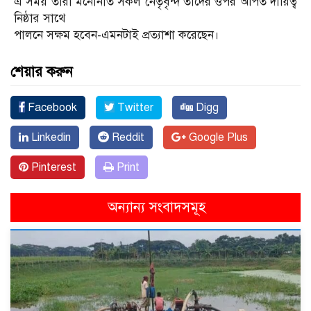
এ সময় তারা মনোনীত সকল নেতৃবৃন্দ তাঁদের ওপর অর্পিত দায়িত্ব
নিষ্ঠার সাথে
পালনে সক্ষম হবেন-এমনটাই প্রত্যাশা করেছেন।
শেয়ার করুন
Facebook
Twitter
Digg
Linkedin
Reddit
Google Plus
Pinterest
Print
অন্যান্য সংবাদসমূহ