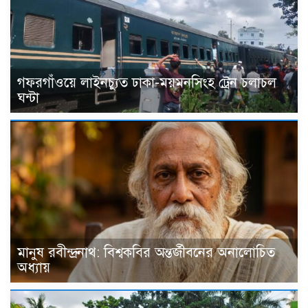
গফরগাঁওয়ে লাইনচ্যুত ঢাকা-ময়মনসিংহ ট্রেন চলাচল
ঘন্টা
মানুষ রবীন্দ্রনাথ: বিশ্বকবির অন্তর্জীবনের অনালোচিত
অধ্যায়