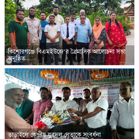
কিশোরগঞ্জে বিএমইউজে’র ত্রৈমাসিক আলোচনা সভা
অনুষ্ঠিত
তাড়াইলে কেন্দ্রীয় যুবদল নেতাকে সংবর্ধনা