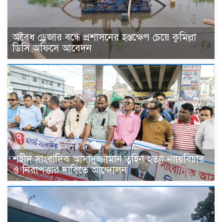
অবৈধ ড্রেজার বন্ধে প্রশাসনের হস্তক্ষেপ চেয়ে কুমিল্লা
ডিসি অফিসে আবেদন
শহীদ সাংবাদিক আসাদুজ্জামান তুহিন হত্যা ন্যায়বিচার
ও নিরাপত্তার দাবিতে আন্দোলন