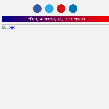
শনিবার, ০৮ অগাস্ট ২০২৬, ০১:৫৮ অপরাহ্ন