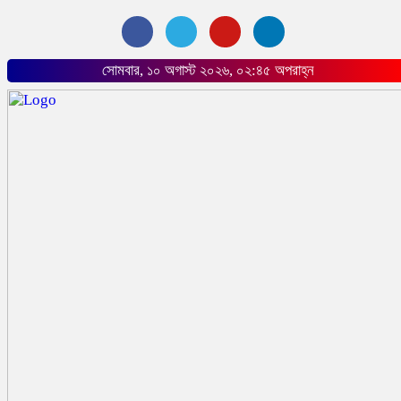
সোমবার, ১০ অগাস্ট ২০২৬, ০২:৪৫ অপরাহ্ন