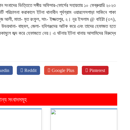
 সংবাদের ভিত্তিতে সঙ্গীয় অফিসার-ফোর্সের সহায়তায় ১০ ফেব্রুয়ারি ২০২৩
ি পরিচালনা করাকালে ইটনা থানাধীন পূর্বগ্রাম ওয়ারলেসপাড়া সাকিনে পাকা
 আলী, মাতা- মৃত রংফুল, সাং- ইজ্জতপুর, ২। নূর ইসলাম @ বাইট্টা (৩৭),
ুয়া, উভয়থানা- বাহুবল, জেলা- হবিগঞ্জদের আটক করে এবং তাদের হেফাজত হতে
িকামুলে জব্দ করে হেফাজতে নেয়। এ ঘটনায় ইটনা থানায় আসামিদের বিরুদ্ধে
kedin
Reddit
Google Plus
Pinterest
ান্য সংবাদসমূহ