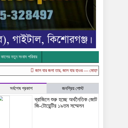
কালের নতুন সংবাদ পরিবার
জাল যার জলা তার, জাল যার হাওর — মোহাম্মদ আমিন উর রশিদ
তুহিন হত
সর্বশেষ প্রকাশ
জনপ্রিয় পোস্ট
ব্রাজিলে শুরু হচ্ছে অর্থনৈতিক জোট
জি-টোয়েন্টির ১৯তম সম্মেলন