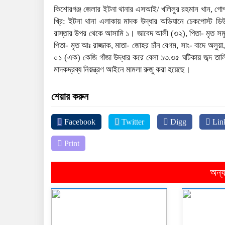
কিশোরগঞ্জ জেলার ইটনা থানার এসআই/ খলিলুর রহমান খান, গোপন
খ্রি: ইটনা থানা এলাকায় মাদক উদ্ধার অভিযানে চেকপোস্ট ডিউট
রাস্তার উপর থেকে আসামি ১। জাবেদ আলী (৩২), পিতা- মৃত সমুজ
পিতা- মৃত আঃ রাজ্জাক, মাতা- জোহর চাঁন বেগম, সাং- বাদে অল
০১ (এক) কেজি গাঁজা উদ্ধার করে বেলা ১৩.৩৫ ঘটিকায় জব্দ তাল
মাদকদ্রব্য নিয়ন্ত্রণ আইনে মামলা রুজু করা হয়েছে।
শেয়ার করুন
Facebook
Twitter
Digg
Lin
Print
অন্য