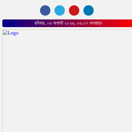
রবিবার, ০৯ অগাস্ট ২০২৬, ০৬:২৭ অপরাহ্ন