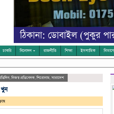
চাকরি
বিনোদন
রাজনীতি
শিক্ষা
ইসলামিক
বিভাগ
্রতিদিন
,
নিজস্ব প্রতিবেদক
,
শিরোনাম
,
সারাদেশ
খুন
েছে