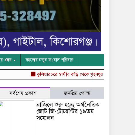
ের খবর
কালের নতুন সংবাদ পরিবার
কুলিয়ারচরে স্বামীর বাড়ি থেকে গৃহবধূর ঝুলন্ত মরদেহ উদ্ধার
অব
সর্বশেষ প্রকাশ
জনপ্রিয় পোস্ট
ব্রাজিলে শুরু হচ্ছে অর্থনৈতিক
জোট জি-টোয়েন্টির ১৯তম
সম্মেলন