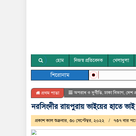
হোম
নিজস্ব প্রতিবেদক
খেলাধুলা
শিরোনাম
অপরাধ ও দুর্ণীতি
,
ঢাকা বিভাগ
,
দেশ প
প্রথম পাতা
নরসিংদীর রায়পুরায় ভাইয়ের হাতে ভাই 
প্রকাশ কাল শুক্রবার, ৩০ সেপ্টেম্বর, ২০২২
৭৩৭ বার পড়