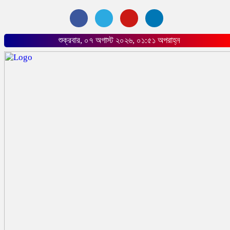
শুক্রবার, ০৭ অগাস্ট ২০২৬, ০১:৫১ অপরাহ্ন