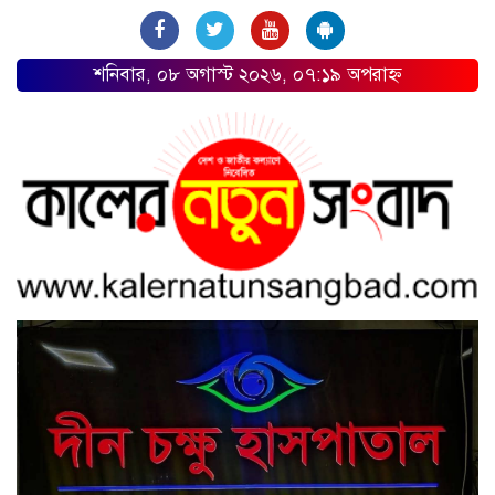
শনিবার, ০৮ অগাস্ট ২০২৬, ০৭:১৯ অপরাহ্ন