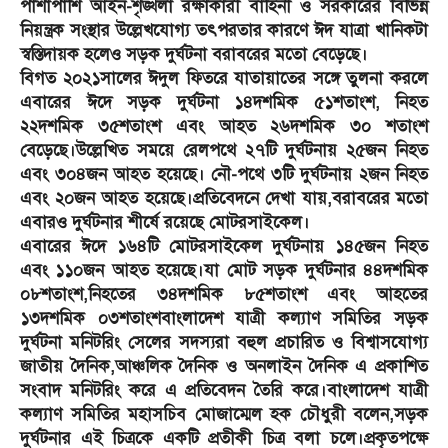
পাশাপাশি আইন-শৃঙ্খলা রক্ষাকারী বাহিনী ও সরকারের বিভিন্ন
নিয়ন্ত্রক সংস্থার উল্লেখযোগ্য তৎপরতার কারণে ঈদ যাত্রা খানিকটা
স্বস্তিদায়ক হলেও সড়ক দুর্ঘটনা বরাবরের মতো বেড়েছে।
বিগত ২০২১সালের ঈদুল ফিতরে যাতায়াতের সঙ্গে তুলনা করলে
এবারের ঈদে সড়ক দুর্ঘটনা ১৪দশমিক ৫১শতাংশ, নিহত
২২দশমিক ৩৫শতাংশ এবং আহত ২৬দশমিক ৩০ শতাংশ
বেড়েছে।উল্লেখিত সময়ে রেলপথে ২৭টি দুর্ঘটনায় ২৫জন নিহত
এবং ৩০৪জন আহত হয়েছে। নৌ-পথে ৩টি দুর্ঘটনায় ২জন নিহত
এবং ২০জন আহত হয়েছে।
প্রতিবেদনে দেখা যায়,বরাবরের মতো
এবারও দুর্ঘটনার শীর্ষে রয়েছে মোটরসাইকেল।
এবারের ঈদে ১৬৪টি মোটরসাইকেল দুর্ঘটনায় ১৪৫জন নিহত
এবং ১১০জন আহত হয়েছে।যা মোট সড়ক দুর্ঘটনার ৪৪দশমিক
০৮শতাংশ,নিহতের ৩৪দশমিক ৮৫শতাংশ এবং আহতের
১৩দশমিক ০৩শতাংশ
বাংলাদেশ যাত্রী কল্যাণ সমিতির সড়ক
দুর্ঘটনা মনিটরিং সেলের সদস্যরা বহুল প্রচারিত ও বিশ্বাসযোগ্য
জাতীয় দৈনিক,আঞ্চলিক দৈনিক ও অনলাইন দৈনিক এ প্রকাশিত
সংবাদ মনিটরিং করে এ প্রতিবেদন তৈরি করে।
বাংলাদেশ যাত্রী
কল্যাণ সমিতির মহাসচিব মোজাম্মেল হক চৌধুরী বলেন,সড়ক
দুর্ঘটনার এই চিত্রকে একটি প্রতীকী চিত্র বলা চলে।প্রকৃতপক্ষে