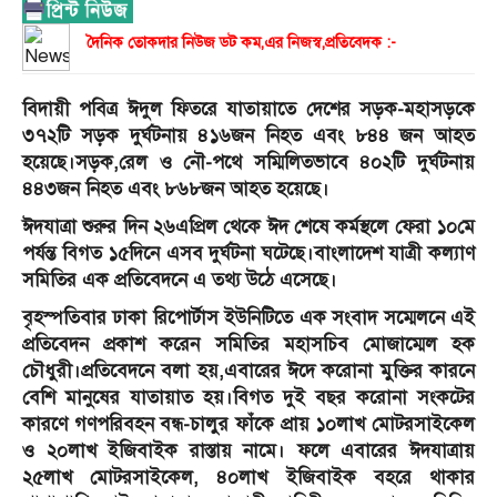
দৈনিক তোকদার নিউজ ডট কম,এর নিজস্ব,প্রতিবেদক :-
বিদায়ী পবিত্র ঈদুল ফিতরে যাতায়াতে দেশের সড়ক-মহাসড়কে
৩৭২টি সড়ক দুর্ঘটনায় ৪১৬জন নিহত এবং ৮৪৪ জন আহত
হয়েছে।সড়ক,রেল ও নৌ-পথে সম্মিলিতভাবে ৪০২টি দুর্ঘটনায়
৪৪৩জন নিহত এবং ৮৬৮জন আহত হয়েছে।
ঈদযাত্রা শুরুর দিন ২৬এপ্রিল থেকে ঈদ শেষে কর্মস্থলে ফেরা ১০মে
পর্যন্ত বিগত ১৫দিনে এসব দুর্ঘটনা ঘটেছে।বাংলাদেশ যাত্রী কল্যাণ
সমিতির এক প্রতিবেদনে এ তথ্য উঠে এসেছে।
বৃহস্পতিবার ঢাকা রিপোর্টাস ইউনিটিতে এক সংবাদ সম্মেলনে এই
প্রতিবেদন প্রকাশ করেন সমিতির মহাসচিব মোজাম্মেল হক
চৌধুরী।
প্রতিবেদনে বলা হয়,এবারের ঈদে করোনা মুক্তির কারনে
বেশি মানুষের যাতায়াত হয়।বিগত দুই বছর করোনা সংকটের
কারণে গণপরিবহন বন্ধ-চালুর ফাঁকে প্রায় ১০লাখ মোটরসাইকেল
ও ২০লাখ ইজিবাইক রাস্তায় নামে। ফলে এবারের ঈদযাত্রায়
২৫লাখ মোটরসাইকেল, ৪০লাখ ইজিবাইক বহরে থাকার