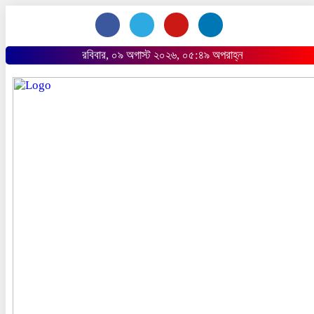
রবিবার, ০৯ অগাস্ট ২০২৬, ০৫:৪৯ অপরাহ্ন