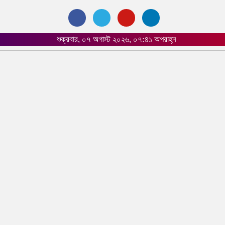
শুক্রবার, ০৭ অগাস্ট ২০২৬, ০৭:৪১ অপরাহ্ন