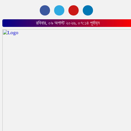
রবিবার, ০৯ অগাস্ট ২০২৬, ০৭:১৪ পূর্বাহ্ন