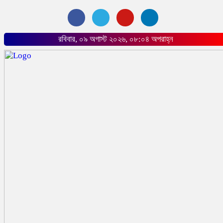
রবিবার, ০৯ অগাস্ট ২০২৬, ০৮:০৪ অপরাহ্ন