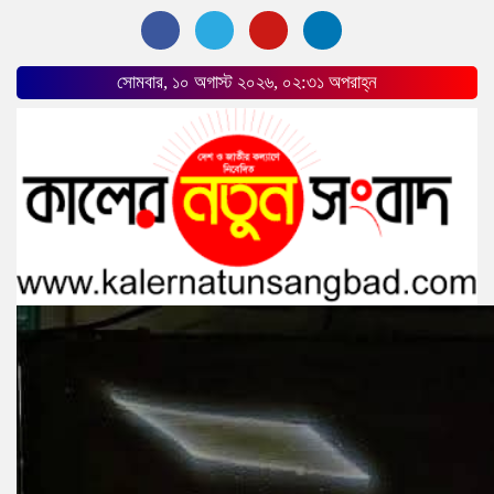
সোমবার, ১০ অগাস্ট ২০২৬, ০২:৩১ অপরাহ্ন