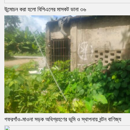
উন্মোচন করা হলো বিপিএলের মাসকট ডানা ৩৬
গফরগাঁও-মাওনা সড়ক অধিগ্রহণের ভূমি ও স্থাপনায় বন্টন বাণিজ্য