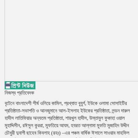
নিজস্ব প্রতিবেদক
বৃটেনে বাংলাদেশী শীর্ষ ওলিয়ে কামিল, প্রখ্যাত বুযুর্গ, ইউকে ওলামা সোসাইটির
প্রতিষ্ঠাতা-সভাপতি ও আনজুমানে আল-ইসলাহ ইউকের প্রতিষ্ঠাতা, লন্ডন দারুল
হাদীস লাতিফিয়ার অন্যতম প্রতিষ্ঠাতা, শায়খুল হাদীস, উস্তাযুল ফুকাহা ওয়াল
মুহাদ্দিসীন, রঈসুল কুররা, মুফতিয়ে আযম, হযরত আল্লামা মুফতি মুজাহিদ উদ্দীন
চৌধুরী দুবাগী ছাহেব কিবলাহ (রহঃ) –এর পঞ্চম বার্ষিক ঈসালে সাওয়াব মাহফিল