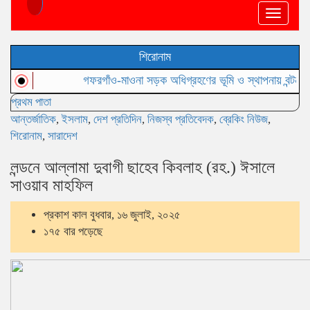
Toggle
navigat
শিরোনাম
গফরগাঁও-মাওনা সড়ক অধিগ্রহণের ভূমি ও স্থাপনায় বন্টন বাণিজ্য
মদনে স
প্রথম পাতা
আন্তর্জাতিক
,
ইসলাম
,
দেশ প্রতিদিন
,
নিজস্ব প্রতিবেদক
,
ব্রেকিং নিউজ
,
শিরোনাম
,
সারাদেশ
লন্ডনে আল্লামা দুবাগী ছাহেব কিবলাহ (রহ.) ঈসালে
সাওয়াব মাহফিল
প্রকাশ কাল বুধবার, ১৬ জুলাই, ২০২৫
১৭৫ বার পড়েছে