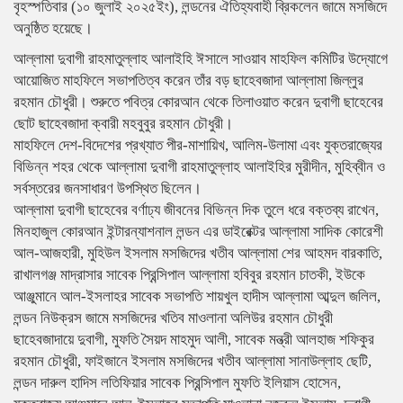
বৃহস্পতিবার (১০ জুলাই ২০২৫ইং), লন্ডনের ঐতিহ্যবাহী ব্রিকলেন জামে মসজিদে
অনুষ্ঠিত হয়েছে।
আল্লামা দুবাগী রাহমাতুল্লাহ আলাইহি ঈসালে সাওয়াব মাহফিল কমিটির উদ্যোগে
আয়োজিত মাহফিলে সভাপতিত্ব করেন তাঁর বড় ছাহেবজাদা আল্লামা জিল্লুর
রহমান চৌধুরী। শুরুতে পবিত্র কোরআন থেকে তিলাওয়াত করেন দুবাগী ছাহেবের
ছোট ছাহেবজাদা ক্বারী মহবুবুর রহমান চৌধুরী।
মাহফিলে দেশ-বিদেশের প্রখ্যাত পীর-মাশায়িখ, আলিম-উলামা এবং যুক্তরাজ্যের
বিভিন্ন শহর থেকে আল্লামা দুবাগী রাহমাতুল্লাহ আলাইহির মুরীদীন, মুহিব্বীন ও
সর্বস্তরের জনসাধারণ উপস্থিত ছিলেন।
আল্লামা দুবাগী ছাহেবের বর্ণাঢ্য জীবনের বিভিন্ন দিক তুলে ধরে বক্তব্য রাখেন,
মিনহাজুল কোরআন ইন্টারন্যাশনাল লন্ডন এর ডাইরেক্টর আল্লামা সাদিক কোরেশী
আল-আজহারী, মুহিউল ইসলাম মসজিদের খতীব আল্লামা শের আহমদ বারকাতি,
রাখালগঞ্জ মাদ্রাসার সাবেক প্রিন্সিপাল আল্লামা হবিবুর রহমান চাতকী, ইউকে
আঞ্জুমানে আল-ইসলাহর সাবেক সভাপতি শায়খুল হাদীস আল্লামা আব্দুল জলিল,
লন্ডন নিউক্রস জামে মসজিদের খতিব মাওলানা অলিউর রহমান চৌধুরী
ছাহেবজাদায়ে দুবাগী, মুফতি সৈয়দ মাহমুদ আলী, সাবেক মন্ত্রী আলহাজ শফিকুর
রহমান চৌধুরী, ফাইজানে ইসলাম মসজিদের খতীব আল্লামা সানাউল্লাহ ছেটি,
লন্ডন দারুল হাদিস লতিফিয়ার সাবেক প্রিন্সিপাল মুফতি ইলিয়াস হোসেন,