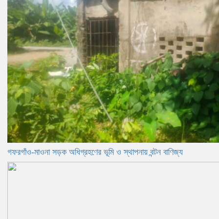
গফরগাঁও-মাওনা সড়ক অধিগ্রহণের ভূমি ও স্থাপনায় বন্টন বাণিজ্য