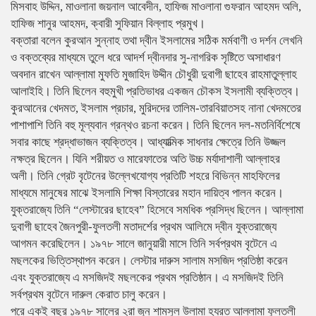
মিসবাহ উদ্দিন, মাওলানা জয়নাল আবেদীন, হাফিজ মাওলানা গুফরান আহমদ অলি,
হাফিজ শানুর আহমদ, ক্বারী সুফিয়ান বিল্লাহ প্রমুখ।
বক্তারা বলেন কুরআন সুন্নাহ তথা দ্বীন ইসলামের সঠিক মর্মবাণী ও দর্শন লেখনি
ও বক্তব্যের মাধ্যমে তুলে ধরে আদর্শ দ্বীনদার সু-নাগরিক সৃষ্টিতে অসাধারণ
অবদান রাখেন আল্লামা মুফতি মুজাহিদ উদ্দীন চৌধুরী দুবাগী ছাহেব রাহমাতুল্লাহ
আলাইহি। তিনি ছিলেন বহুমুখী প্রতিভাধর একজন চৌকস ইসলামী ব্যক্তিত্ব।
কুরআনের খেদমত, ইসলাম প্রচার, মুরিদদের তালিম-তারবিয়াতসহ নানা খেদমতের
পাশাপাশি তিনি বহু মূল্যবান গ্রন্থও রচনা করেন। তিনি ছিলেন দল-মতনির্বিশেষে
সবার কাছে শ্রদ্ধাভাজন ব্যক্তিত্ব। আধ্যাত্মিক সাধনার ক্ষেত্রে তিনি উজ্জল
নক্ষত্র ছিলেন। যিনি শরীয়ত ও মারেফাতের অতি উচ্চ মর্যাদাশালী আল্লাহর
অলী। তিনি গ্রেট বৃটেনের উল্লেখযোগ্য প্রতিটি শহরে বিভিন্ন মাহফিলের
মাধ্যমে মানুষের মাঝে ইসলামি শিক্ষা বিস্তারের মহান দায়িত্ব পালন করেন।
যুক্তরাজ্যে তিনি “লেস্টারের ছাহেব” হিসেবে সমধিক প্রসিদ্ধ ছিলেন। আল্লামা
দুবাগী ছাহেব জৈনপুরী-ফুলতলী মতাদর্শের প্রথম আলিমে দ্বীন যুক্তরাজ্যে
আগমন করেছিলেন। ১৯৭৮ সালে জানুয়ারী মাসে তিনি সর্বপ্রথম বৃটেনে এ
মছলকের ভিত্তিস্থাপন করেন। লেস্টার দারুস সালাম মসজিদ প্রতিষ্ঠা করেন
এবং যুক্তরাজ্যে এ মসজিদই মছলকের প্রথম প্রতিষ্ঠান। এ মসজিদই তিনি
সর্বপ্রথম বৃটেনে দারুল কেরাত চালু করেন।
পরে একই বছর ১৯৭৮ সালের ২রা জুন শামসুল উলামা হযরত আল্লামা ফুলতলী