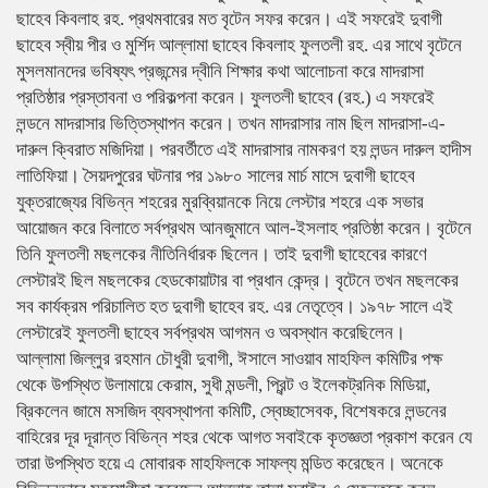
ছাহেব কিবলাহ রহ. প্রথমবারের মত বৃটেন সফর করেন। এই সফরেই দুবাগী
ছাহেব স্বীয় পীর ও মুর্শিদ আল্লামা ছাহেব কিবলাহ ফুলতলী রহ. এর সাথে বৃটেনে
মুসলমানদের ভবিষ্যৎ প্রজন্মের দ্বীনি শিক্ষার কথা আলোচনা করে মাদরাসা
প্রতিষ্ঠার প্রস্তাবনা ও পরিকল্পনা করেন। ফুলতলী ছাহেব (রহ.) এ সফরেই
লন্ডনে মাদরাসার ভিত্তিস্থাপন করেন। তখন মাদরাসার নাম ছিল মাদরাসা-এ-
দারুল ক্বিরাত মজিদিয়া। পরবর্তীতে এই মাদরাসার নামকরণ হয় লন্ডন দারুল হাদীস
লাতিফিয়া। সৈয়দপুরের ঘটনার পর ১৯৮০ সালের মার্চ মাসে দুবাগী ছাহেব
যুক্তরাজ্যের বিভিন্ন শহরের মুরব্বিয়ানকে নিয়ে লেস্টার শহরে এক সভার
আয়োজন করে বিলাতে সর্বপ্রথম আনজুমানে আল-ইসলাহ প্রতিষ্ঠা করেন। বৃটেনে
তিনি ফুলতলী মছলকের নীতিনির্ধারক ছিলেন। তাই দুবাগী ছাহেবের কারণে
লেস্টারই ছিল মছলকের হেডকোয়াটার বা প্রধান কেন্দ্র। বৃটেনে তখন মছলকের
সব কার্যক্রম পরিচালিত হত দুবাগী ছাহেব রহ. এর নেতৃত্বে। ১৯৭৮ সালে এই
লেস্টারেই ফুলতলী ছাহেব সর্বপ্রথম আগমন ও অবস্থান করেছিলেন।
আল্লামা জিল্লুর রহমান চৌধুরী দুবাগী, ঈসালে সাওয়াব মাহফিল কমিটির পক্ষ
থেকে উপস্থিত উলামায়ে কেরাম, সুধী মন্ডলী, প্রিন্ট ও ইলেকট্রনিক মিডিয়া,
ব্রিকলেন জামে মসজিদ ব্যবস্থাপনা কমিটি, স্বেচ্ছাসেবক, বিশেষকরে লন্ডনের
বাহিরের দূর দূরান্ত বিভিন্ন শহর থেকে আগত সবাইকে কৃতজ্ঞতা প্রকাশ করেন যে
তারা উপস্থিত হয়ে এ মোবারক মাহফিলকে সাফল্য মন্ডিত করেছেন। অনেকে