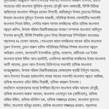
যুক্তরাজ্য আঞ্জুমানে আল-ইসলাহর সভাপতি মাওলানা নজরুল ইসলাম, দুবাগী
সাহেবের নাতি মাওলানা মুহিউস-সুন্নাহ চৌধুরী আল-আজহারী, বিশিষ্ট মিডিয়া
ব্যক্তিত্ব মাওলানা শফিকুর রহমান বিপ্লবী, জামিয়াতুল উম্মাহ লন্ডনের সিনিয়র
উস্তাদ মাওলানা মুমিনুল ইসলাম ফারুকী, লতিফিয়া উলামা সোসাইটির সভাপতি
মাওলানা শিহাব উদ্দিন, লেস্টার দারুস সালাম মসজিদের খতিব হাফিজ মাওলানা
আব্দুল জলিল, উলামা পরিষদ বিয়ানীবাজারের সাধারণ সম্পাদক মাওলানা আমিনুল
ইসলাম জলঢুপী, বিশিষ্ট শিক্ষাবিদ লন্ডন বিশ্ব বিদ্যালয়ের ইম্পিরিয়াল কলেজের
প্রফেসর ডঃ হেলাল আহমদ, শেডওয়েল জামে মসজিদের সাবেক খতিব মাওলানা
নুরুল ইসলাম, লন্ডন দারুল হাদিস লতিফিয়ার সিনিয়র শিক্ষক মাওলানা আব্দুল
আউয়াল হেলাল, বাংলাদেশি ইসলামিক সেন্টার, লজেলস, বার্মিংহাম এর ইমাম
মাওলানা হুসাম উদ্দিন আল-হুমাইদি, এনফিলড জালালিয়া মসজিদের ইমাম মাওলানা
আলী আহমদ, লন্ডন আল-ইসলাহ ডিভিশনের সভাপতি হাফিজ মাওলানা
কয়েছুজ্জামান, উলামা পরিষদ বিয়ানীবাজারের কোষাধ্যক্ষ ক্বারী ইউনুস আহমদ,
আল-ইসলাহ টাওয়ার হ্যামলেটস্ শাখার সাবেক সভাপতি মাওলানা আব্দুল আজিজ,
হাফিজ মাওলানা ওহিদ উদ্দিন সিরাজী, হাফিজ খায়রুল ইসলাম।
মাহফিলে অন্যান্যদের মধ্যে উপস্থিত ছিলেন মাওলানা ফরিদ আহমদ চৌধুরী,
হাফিজ মাওলানা মারুফ আহমদ, মাওলানা এহসানুল হক (বার্মিংহাম), হাফিজ
নাজিম উদ্দিন, হাফিজ মতিউল হক, হাফিজ সাজ্জাদুর রহমান, মাওলানা মুসলেহ
উদ্দিন, মাওলানা হবিবুর রহমান, হাফিজ মাওলানা সাজ্জাদুর রহমান, প্রফেসর