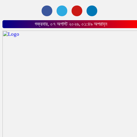
শুক্রবার, ০৭ অগাস্ট ২০২৬, ০১:৪৯ অপরাহ্ন